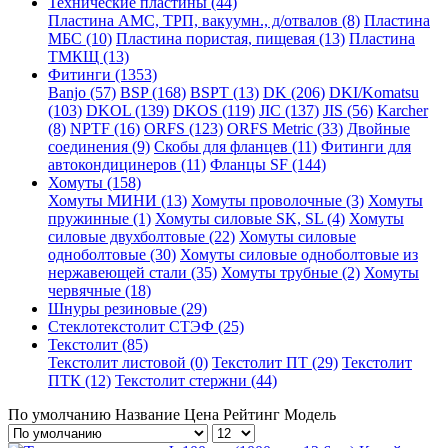
Технические пластины (44)
Пластина АМС, ТРП, вакуумн., д/отвалов (8)
Пластина
МБС (10)
Пластина пористая, пищевая (13)
Пластина
ТМКЩ (13)
Фитинги (1353)
Banjo (57)
BSP (168)
BSPT (13)
DK (206)
DKI/Komatsu
(103)
DKOL (139)
DKOS (119)
JIC (137)
JIS (56)
Karcher
(8)
NPTF (16)
ORFS (123)
ORFS Metric (33)
Двойные
соединения (9)
Скобы для фланцев (11)
Фитинги для
автокондицинеров (11)
Фланцы SF (144)
Хомуты (158)
Хомуты МИНИ (13)
Хомуты проволочные (3)
Хомуты
пружинные (1)
Хомуты силовые SK, SL (4)
Хомуты
силовые двухболтовые (22)
Хомуты силовые
одноболтовые (30)
Хомуты силовые одноболтовые из
нержавеющей стали (35)
Хомуты трубные (2)
Хомуты
червячные (18)
Шнуры резиновые (29)
Стеклотекстолит СТЭФ (25)
Текстолит (85)
Текстолит листовой (0)
Текстолит ПТ (29)
Текстолит
ПТК (12)
Текстолит стержни (44)
По умолчанию
Название
Цена
Рейтинг
Модель