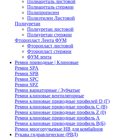
Полиацеталь листовой
Полиацеталь стержни
Полипропилен
Полиэтилен Листовой
Полиуретан
Полиуретан листовой
Полиуретан стержни
Фторопласт Лента ФУМ
Фторопласт листовой
Фторопласт стержни
ФУМ лента
Ремни приводные | Клиновые
Ремни SPA
Ремни SPB
Ремни SPC
Ремни SPZ
Ремни вариаторные / Зубчатые
Ремни клиновые вентиляторные
Ремни клиновые приводные профилей D (Г)
Ремни клиновые приводные профиль C (В)
Ремни клиновые приводные профиль Z (0)
Ремни клиновые приводные профиль А
Ремни клиновые приводные профиль В(Б)
Ремни многоручьевые НВ для комбайнов
Рукава гидравлические (РВД)