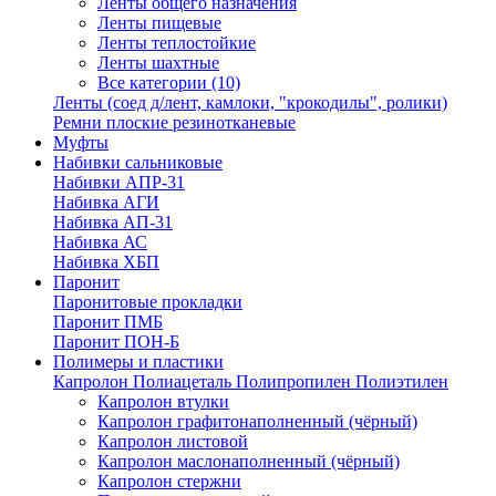
Ленты общего назначения
Ленты пищевые
Ленты теплостойкие
Ленты шахтные
Все категории (10)
Ленты (соед д/лент, камлоки, "крокодилы", ролики)
Ремни плоские резинотканевые
Муфты
Набивки сальниковые
Набивки АПР-31
Набивка АГИ
Набивка АП-31
Набивка АС
Набивка ХБП
Паронит
Паронитовые прокладки
Паронит ПМБ
Паронит ПОН-Б
Полимеры и пластики
Капролон Полиацеталь Полипропилен Полиэтилен
Капролон втулки
Капролон графитонаполненный (чёрный)
Капролон листовой
Капролон маслонаполненный (чёрный)
Капролон стержни