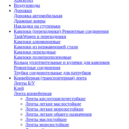
Хризотил
Воздуховоды
Дорожки
Дорожка автомобильная
Дражные ковры
Накладки на ступеньки
Камлоки (переходники) Ремонтные соединения
TankWagen и переходники
Камлоки алюминиевые
Камлоки из нержавеющей стали
Камлоки переходные
Камлоки полипропиленовые
Кольца уплотнительные и кулачки для камлоков
Ремонтные соединения
Трубки соединительные для патрубков
Конвейерная (транспортерная) лента
Ленты Б/У
Клей
Лента конвейерная
Ленты кислотощелочестойкие
Ленты легкие маслостойкие
Ленты легкие морозостойкие
Ленты легкие общего назначения
Ленты маслостойкие
Ленты морозостойкие