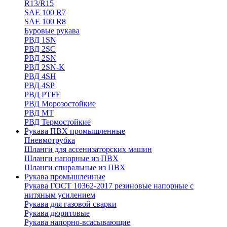
R13/R15
SAE 100 R7
SAE 100 R8
Буровые рукава
РВД 1SN
РВД 2SC
РВД 2SN
РВД 2SN-K
РВД 4SH
РВД 4SP
РВД PTFE
РВД Морозостойкие
РВД МТ
РВД Термостойкие
Рукава ПВХ промышленные
Пневмотрубка
Шланги для ассенизаторских машин
Шланги напорные из ПВХ
Шланги спиральные из ПВХ
Рукава промышленные
Рукава ГОСТ 10362-2017 резиновые напорные с
нитяным усилением
Рукава для газовой сварки
Рукава дюритовые
Рукава напорно-всасывающие