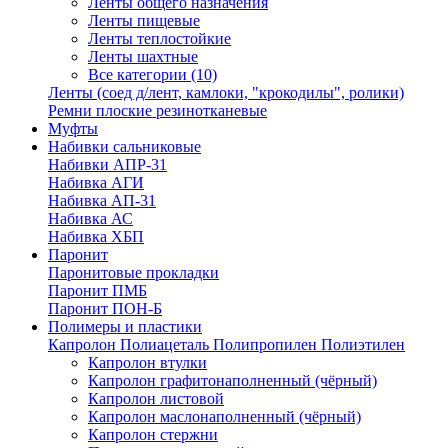
Ленты общего назначения
Ленты пищевые
Ленты теплостойкие
Ленты шахтные
Все категории (10)
Ленты (соед д/лент, камлоки, "крокодилы", ролики)
Ремни плоские резинотканевые
Муфты
Набивки сальниковые
Набивки АПР-31
Набивка АГИ
Набивка АП-31
Набивка АС
Набивка ХБП
Паронит
Паронитовые прокладки
Паронит ПМБ
Паронит ПОН-Б
Полимеры и пластики
Капролон Полиацеталь Полипропилен Полиэтилен
Капролон втулки
Капролон графитонаполненный (чёрный)
Капролон листовой
Капролон маслонаполненный (чёрный)
Капролон стержни