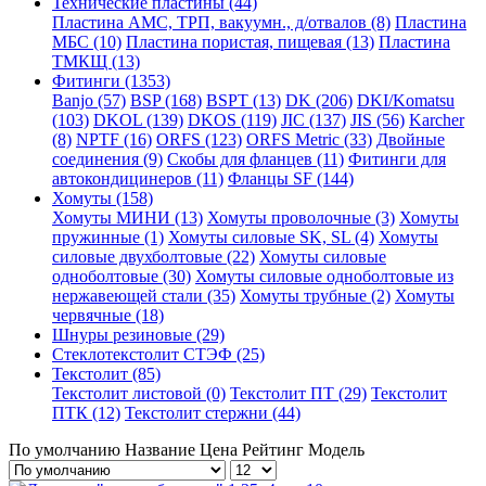
Технические пластины (44)
Пластина АМС, ТРП, вакуумн., д/отвалов (8)
Пластина
МБС (10)
Пластина пористая, пищевая (13)
Пластина
ТМКЩ (13)
Фитинги (1353)
Banjo (57)
BSP (168)
BSPT (13)
DK (206)
DKI/Komatsu
(103)
DKOL (139)
DKOS (119)
JIC (137)
JIS (56)
Karcher
(8)
NPTF (16)
ORFS (123)
ORFS Metric (33)
Двойные
соединения (9)
Скобы для фланцев (11)
Фитинги для
автокондицинеров (11)
Фланцы SF (144)
Хомуты (158)
Хомуты МИНИ (13)
Хомуты проволочные (3)
Хомуты
пружинные (1)
Хомуты силовые SK, SL (4)
Хомуты
силовые двухболтовые (22)
Хомуты силовые
одноболтовые (30)
Хомуты силовые одноболтовые из
нержавеющей стали (35)
Хомуты трубные (2)
Хомуты
червячные (18)
Шнуры резиновые (29)
Стеклотекстолит СТЭФ (25)
Текстолит (85)
Текстолит листовой (0)
Текстолит ПТ (29)
Текстолит
ПТК (12)
Текстолит стержни (44)
По умолчанию
Название
Цена
Рейтинг
Модель