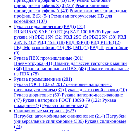
приводные профиль C (В) (39)
Ремни клиновые
приводные профиль Z (0) (35)
Ремни клиновые
приводные профиль А (49)
Ремни клиновые приводные
профиль В(Б) (54)
Ремни многоручьевые НВ для
комбайнов (107)
Рукава гидравлические (РВД) (175)
R13/R15 (5)
SAE 100 R7 (6)
SAE 100 R8 (6)
Буровые
рукава (4)
РВД 1SN (32)
РВД 2SC (5)
РВД 2SN (38)
РВД
2SN-K (12)
РВД 4SH (18)
РВД 4SP (8)
РВД PTFE (12)
РВД Морозостойкие (19)
РВД МТ (1)
РВД Термостойкие
(9)
Рукава ПВХ промышленные (201)
Пневмотрубка (41)
Шланги для ассенизаторских машин
(34)
Шланги напорные из ПВХ (48)
Шланги спиральные
из ПВХ (78)
Рукава промышленные (281)
Рукава ГОСТ 10362-2017 резиновые напорные с
нитяным усилением (31)
Рукава для газовой сварки (10)
Рукава дюритовые (60)
Рукава напорно-всасывающие
(47)
Рукава напорные ГОСТ 18698-79 (122)
Рукава
пожарные (7)
Рукава поливочные (4)
Силиконовые материалы (623)
Патрубки автомобильные силиконовые (214)
Патрубки
универсальные силиконовые (386)
Рукава силиконовые
(23)