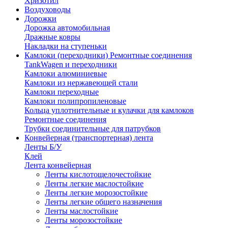
Хризотил
Воздуховоды
Дорожки
Дорожка автомобильная
Дражные ковры
Накладки на ступеньки
Камлоки (переходники) Ремонтные соединения
TankWagen и переходники
Камлоки алюминиевые
Камлоки из нержавеющей стали
Камлоки переходные
Камлоки полипропиленовые
Кольца уплотнительные и кулачки для камлоков
Ремонтные соединения
Трубки соединительные для патрубков
Конвейерная (транспортерная) лента
Ленты Б/У
Клей
Лента конвейерная
Ленты кислотощелочестойкие
Ленты легкие маслостойкие
Ленты легкие морозостойкие
Ленты легкие общего назначения
Ленты маслостойкие
Ленты морозостойкие