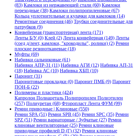
(83)
Камлоки из нержавеющей стали (60)
Камлоки
переходные (38)
Камлоки полипропиленовые (67)
Кольца уплотнительные и кулачки для камлоков (14)
Ремонтные соединения (46)
Трубки соединительные для
патрубков (9)
Конвейерная (транспортерная) лента (171)
Ленты Б/У (0)
Клей (2)
Лента конвейерная (149)
Ленты
(соед д/лент, камлоки, "крокодилы", ролики) (2)
Ремни
плоские резинотканевые (18)
Муфты (69)
Набивки сальниковые (61)
Набивки АПР-31 (11)
Набивка АГИ (12)
Набивка АП-31
(18)
Набивка АС (10)
Набивка ХБП (10)
Паронит (31)
Паронитовые прокладки (0)
Паронит ПМБ (9)
Паронит
ПОН-Б (22)
Полимеры и пластики (424)
Капролон Полиацеталь Полипропилен Полиэтилен
(257)
Полиуретан (68)
Фторопласт Лента ФУМ (99)
Ремни приводные | Клиновые (550)
Ремни SPA (51)
Ремни SPB (45)
Ремни SPC (35)
Ремни
SPZ (51)
Ремни вариаторные / Зубчатые (27)
Ремни
клиновые вентиляторные (25)
Ремни клиновые
приводные профилей D (Г) (32)
Ремни клиновые