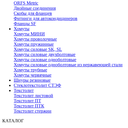
ORFS Metric
Двойные соединения
Скобы для фланцев
Фитинги для автокондицинеров
Фланцы SF
Хомуты
Хомуты МИНИ
Хомуты проволочные
Хомуты пружинные
Хомуты силовые SK, SL
Хомуты силовые двухболтовые
Хомуты силовые одноболтовые
Хомуты силовые одноболтовые из нержавеющей стали
Хомуты трубные
Хомуты червячные
Шнуры резиновые
Стеклотекстолит СТЭФ
Текстолит
Текстолит листовой
Текстолит ПТ
Текстолит ПТК
Текстолит стержни
КАТАЛОГ