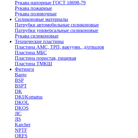
Рукава напорные ГОСТ 18698-79
Рукава пожарные
Рукава поливочные
Силиконовые материалы
Патрубки автомобильные силиконовые
Патрубки универсальные силиконовые
Рукава силиконовые
Технические пластины
Пластина АМС, ТРП, вакуумн., д/отвалов
Пластина МБС
Пластина пористая, пищевая
Пластина ТМКЩ
Фитинги
Banjo
BSP
BSPT
DK
DKI/Komatsu
DKOL
DKOS
JIC
JIS
Karcher
NPTF
ORFS