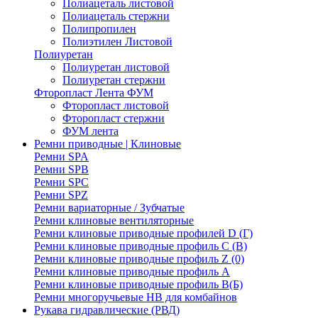
Полиацеталь листовой
Полиацеталь стержни
Полипропилен
Полиэтилен Листовой
Полиуретан
Полиуретан листовой
Полиуретан стержни
Фторопласт Лента ФУМ
Фторопласт листовой
Фторопласт стержни
ФУМ лента
Ремни приводные | Клиновые
Ремни SPA
Ремни SPB
Ремни SPC
Ремни SPZ
Ремни вариаторные / Зубчатые
Ремни клиновые вентиляторные
Ремни клиновые приводные профилей D (Г)
Ремни клиновые приводные профиль C (В)
Ремни клиновые приводные профиль Z (0)
Ремни клиновые приводные профиль А
Ремни клиновые приводные профиль В(Б)
Ремни многоручьевые НВ для комбайнов
Рукава гидравлические (РВД)