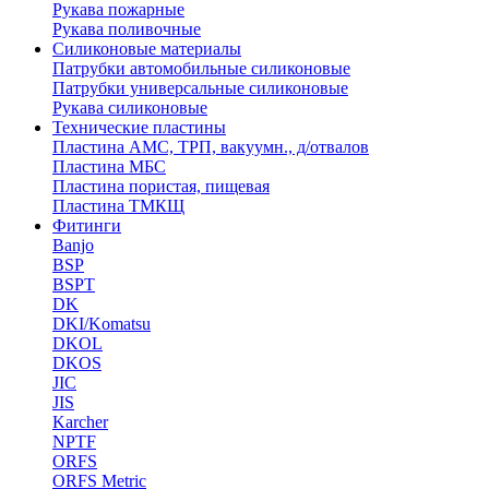
Рукава пожарные
Рукава поливочные
Силиконовые материалы
Патрубки автомобильные силиконовые
Патрубки универсальные силиконовые
Рукава силиконовые
Технические пластины
Пластина АМС, ТРП, вакуумн., д/отвалов
Пластина МБС
Пластина пористая, пищевая
Пластина ТМКЩ
Фитинги
Banjo
BSP
BSPT
DK
DKI/Komatsu
DKOL
DKOS
JIC
JIS
Karcher
NPTF
ORFS
ORFS Metric