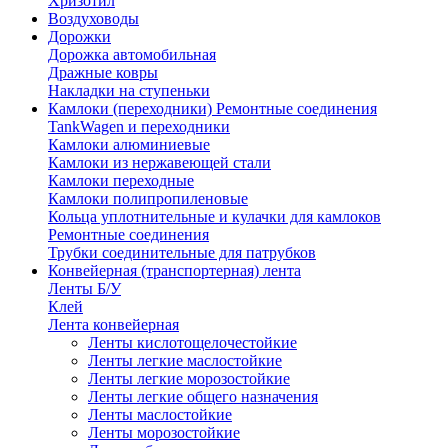
Хризотил
Воздуховоды
Дорожки
Дорожка автомобильная
Дражные ковры
Накладки на ступеньки
Камлоки (переходники) Ремонтные соединения
TankWagen и переходники
Камлоки алюминиевые
Камлоки из нержавеющей стали
Камлоки переходные
Камлоки полипропиленовые
Кольца уплотнительные и кулачки для камлоков
Ремонтные соединения
Трубки соединительные для патрубков
Конвейерная (транспортерная) лента
Ленты Б/У
Клей
Лента конвейерная
Ленты кислотощелочестойкие
Ленты легкие маслостойкие
Ленты легкие морозостойкие
Ленты легкие общего назначения
Ленты маслостойкие
Ленты морозостойкие