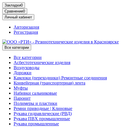
Закладки
0
Сравнение
0
Личный кабинет
Авторизация
Регистрация
Все категории
Все категории
Асбестотехнические изделия
Воздуховоды
Дорожки
Камлоки (переходники) Ремонтные соединения
Конвейерная (транспортерная) лента
Муфты
Набивки сальниковые
Паронит
Полимеры и пластики
Ремни приводные | Клиновые
Рукава гидравлические (РВД)
Рукава ПВХ промышленные
Рукава промышленные