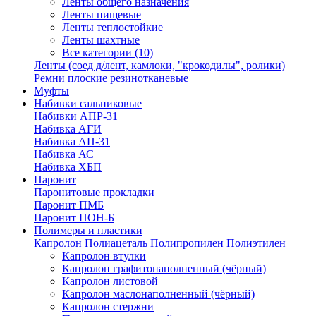
Ленты общего назначения
Ленты пищевые
Ленты теплостойкие
Ленты шахтные
Все категории (10)
Ленты (соед д/лент, камлоки, "крокодилы", ролики)
Ремни плоские резинотканевые
Муфты
Набивки сальниковые
Набивки АПР-31
Набивка АГИ
Набивка АП-31
Набивка АС
Набивка ХБП
Паронит
Паронитовые прокладки
Паронит ПМБ
Паронит ПОН-Б
Полимеры и пластики
Капролон Полиацеталь Полипропилен Полиэтилен
Капролон втулки
Капролон графитонаполненный (чёрный)
Капролон листовой
Капролон маслонаполненный (чёрный)
Капролон стержни