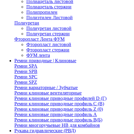
Полиацеталь листовой
Полиацеталь стержни
Полипропилен
Полиэтилен Листовой
Полиуретан
Полиуретан листовой
Полиуретан стержни
Фторопласт Лента ФУМ
Фторопласт листовой
Фторопласт стержни
ФУМ лента
Ремни приводные | Клиновые
Ремни SPA
Ремни SPB
Ремни SPC
Ремни SPZ
Ремни вариаторные / Зубчатые
Ремни клиновые вентиляторные
Ремни клиновые приводные профилей D (Г)
Ремни клиновые приводные профиль C (В)
Ремни клиновые приводные профиль Z (0)
Ремни клиновые приводные профиль А
Ремни клиновые приводные профиль В(Б)
Ремни многоручьевые НВ для комбайнов
Рукава гидравлические (РВД)