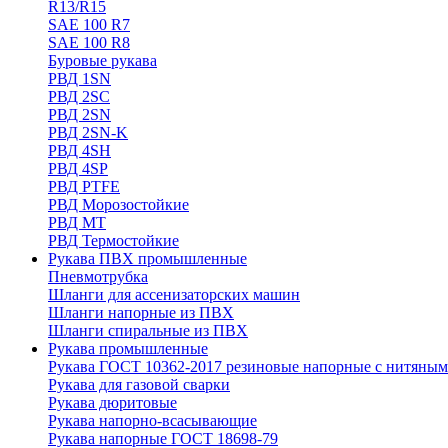
R13/R15
SAE 100 R7
SAE 100 R8
Буровые рукава
РВД 1SN
РВД 2SC
РВД 2SN
РВД 2SN-K
РВД 4SH
РВД 4SP
РВД PTFE
РВД Морозостойкие
РВД МТ
РВД Термостойкие
Рукава ПВХ промышленные
Пневмотрубка
Шланги для ассенизаторских машин
Шланги напорные из ПВХ
Шланги спиральные из ПВХ
Рукава промышленные
Рукава ГОСТ 10362-2017 резиновые напорные с нитяным
Рукава для газовой сварки
Рукава дюритовые
Рукава напорно-всасывающие
Рукава напорные ГОСТ 18698-79